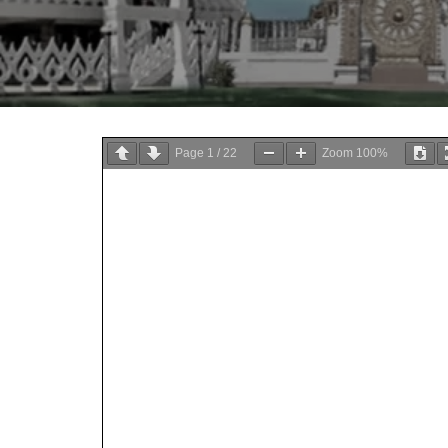
Page
1
/
22
Zoom
100%