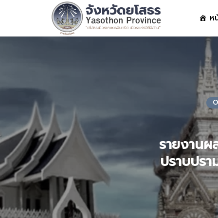
Skip
หน
to
content
S
fo
O
รายงานผล
ปราบปราม