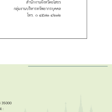
ร 35000
l :