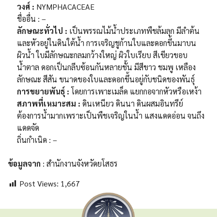
วงศ์ :
NYMPHACACEAE
ชื่ออื่น : –
ลักษณะทั่วไป :
เป็นพรรณไม้น้ำประเภทพืชล้มลุก มีลำต้น
และหัวอยู่ในดินใต้น้ำ การเจริญชูก้านใบและดอกขึ้นมาบน
ผิวน้ำ ใบมีลักษณะกลมกว้างใหญ่ ผิวใบเรียบ สีเขียวขอบ
น้ำตาล ดอกเป็นกลีบซ้อนกันหลายชั้น มีสีขาว ชมพู เหลือง
ลักษณะ สีสัน ขนาดของใบและดอกขึ้นอยู่กับชนิดของพันธุ์
การขยายพันธุ์ :
โดยการเพาะเมล็ด แยกกอจากหัวหรือเหง้า
สภาพที่เหมาะสม :
ดินเหนียว ดินนา ดินผสมอินทรีย์
ต้องการน้ำมากเพราะเป็นพืชเจริญในน้ำ แสงแดดอ่อน จนถึง
แดดจัด
ถิ่นกำเนิด : –
ข้อมูลจาก
: สำนักงานจังหวัดยโสธร
Post Views:
1,667