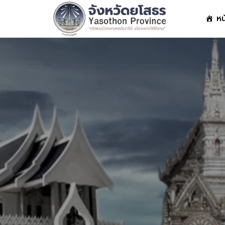
Skip
หน
to
content
S
fo