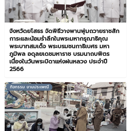
จังหวัดยโสธร จัดพิธีวางพานพุ่มถวายราชสัก
การะและน้อมรำลึกในพระมหากรุณาธิคุณ
พระบาทสมเด็จ พระบรมชนกาธิเบศร มหา
ภูมิพล อดุลยเดชมหาราช บรมนาถบพิตร
เนื่องในวันพระบิดาแห่งฝนหลวง ประจำปี
2566
กิจกรรม งานประเพณี