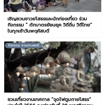
เชิญชวนชาวยโสธรและนักท่องเที่ยว ร่วม
กิจกรรม ” ตักบาตรย้อนยุค วิถีถิ่น วิถีไทย”
ในทุกเช้าวันพฤหัสบดี
กิจกรรม งานประเพณี
ชวนเที่ยวงานเทศกาล “จุดไฟตูมกายโสธร”