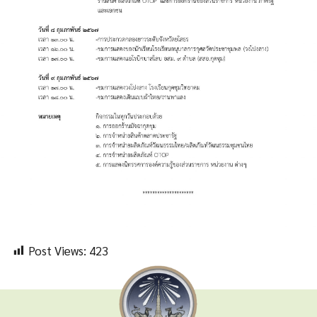
Post Views:
423