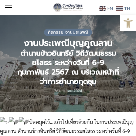
Skip
EN
TH
to
Open
Search
content
for:
กิจกรรม งานประเพณี
งานประเพณีบุญคูณลาน
ตำนานข้าวอินทรีย์ วิถีวัฒนธรรม
ยโสธร ระหว่างวันที่ 6-9
กุมภาพันธ์ 2567 ณ บริเวณหน้าที่
ว่าการอำเภอกุดชุม
26 มกราคม 2024
ปัดหมุดไว้…แล้วไปเที่ยวด้วยกัน ในงานประเพณีบุญ
คูณลาน ตำนานข้าวอินทรีย์ วิถีวัฒนธรรมยโสธร ระหว่างวันที่ 6-9