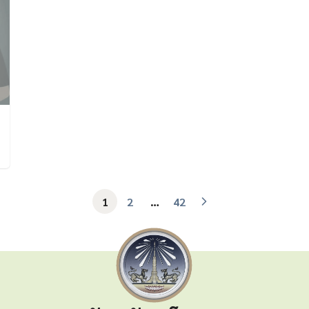
1
2
…
42