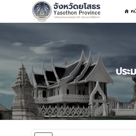
Skip
หน
to
content
S
fo
ประม