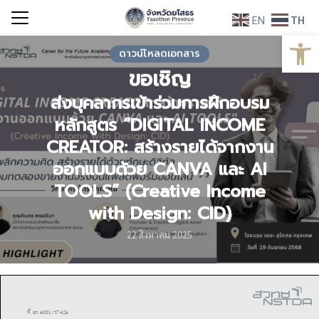
Skip
EN
TH
to
Open
Search
content
ดาวน์โหลดเอกสาร
for:
ขอเชิญ
ส่งบุคลากรเข้าร่วมการฝึกอบรม
หลักสูตร “DIGITAL INCOME
CREATOR: สร้างรายได้จากงาน
ออกแบบด้วย CANVA และ AI
TOOLS” (Creative Income
with Design: CID)
22 สิงหาคม 2025