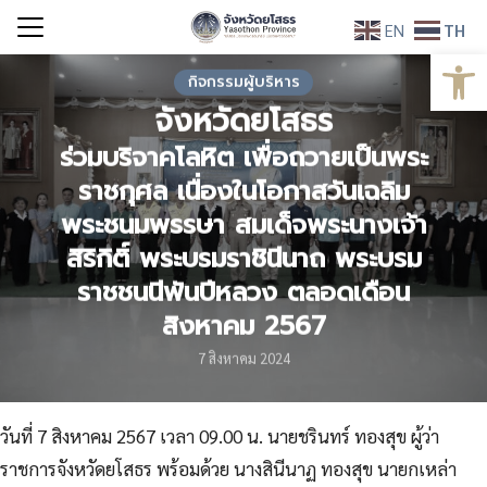
Skip
EN
TH
to
Open
Search
content
กิจกรรมผู้บริหาร
for:
จังหวัดยโสธร
ร่วมบริจาคโลหิต เพื่อถวายเป็นพระ
ราชกุศล เนื่องในโอกาสวันเฉลิม
พระชนมพรรษา สมเด็จพระนางเจ้า
สิริกิติ์ พระบรมราชินีนาถ พระบรม
ราชชนนีพันปีหลวง ตลอดเดือน
สิงหาคม 2567
7 สิงหาคม 2024
วันที่ 7 สิงหาคม 2567 เวลา 09.00 น. นายชรินทร์ ทองสุข ผู้ว่า
ราชการจังหวัดยโสธร พร้อมด้วย นางสินีนาฏ ทองสุข นายกเหล่า