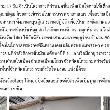
วม 17 วัน ซึ่งเป็นโครงการที่กำหนดขึ้น เพื่อเปิดโอกาสให้เ
ณาธิคุณ ด้วยการเข้าร่วมในการบรรพชาสามเณร เพื่อถวายเป็
ุทธศาสนา ทั้งภาคทฤษฎีและภาคปฏิบัติ เพื่อเป็นการพัฒนาตนเอ
ีโอกาสร่วมบำเพ็ญกุศล ได้เกิดความรัก ความผูกพัน ความใกล
ย จังหวัดยโสธร ได้จัดพิธีบรรพชาสามเณรภาคฤดูร้อน จำนวน
ว เนื่องในโอกาสพระราชพิธีมหามงคลเฉลิมพระชนมพรรษา 6 รอ
วชนที่กำลังศึกษาชั้นมัธยมศึกษาปีที่ 1 – 6 หรือมีอายุ ระหว่
 ตำบลในเมือง อำเภอเมืองยโสธร จังหวัดยโสธร ระหว่างวันท
ื้นที่จังหวัดยโสธร รวมถึงวัดโพนงอย แห่งนี้ด้วย
ังหวัดยโสธร ได้มอบปัจจัยและเกียรติบัตรเพื่อเป็นทุนการศึ
โครงการฯ ด้วย