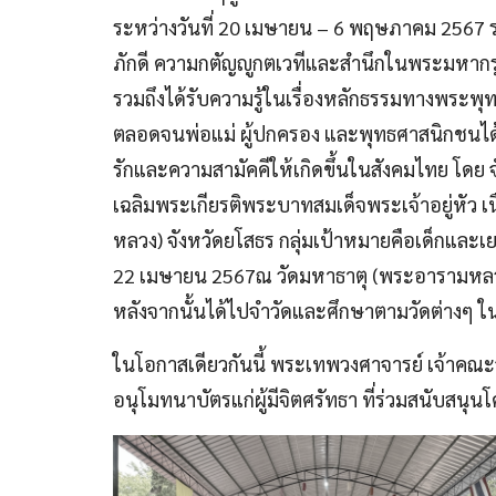
ระหว่างวันที่ 20 เมษายน – 6 พฤษภาคม 2567 ร
ภักดี ความกตัญญูกตเวทีและสำนึกในพระมหากรุ
รวมถึงได้รับความรู้ในเรื่องหลักธรรมทางพระพ
ตลอดจนพ่อแม่ ผู้ปกครอง และพุทธศาสนิกชนได้ม
รักและความสามัคคีให้เกิดขึ้นในสังคมไทย โด
เฉลิมพระเกียรติพระบาทสมเด็จพระเจ้าอยู่หั
หลวง) จังหวัดยโสธร กลุ่มเป้าหมายคือเด็กและเยา
22 เมษายน 2567ณ วัดมหาธาตุ (พระอารามหลวง)
หลังจากนั้นได้ไปจำวัดและศึกษาตามวัดต่างๆ ในพ
ในโอกาสเดียวกันนี้ พระเทพวงศาจารย์ เจ้าคณะจ
อนุโมทนาบัตรแก่ผู้มีจิตศรัทธา ที่ร่วมสนับสนุน