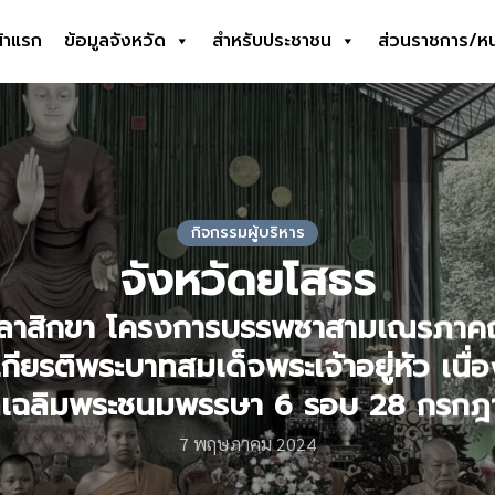
้าแรก
ข้อมูลจังหวัด
สำหรับประชาชน
ส่วนราชการ/ห
earch
r:
กิจกรรมผู้บริหาร
จังหวัดยโสธร
ธีลาสิกขา โครงการบรรพชาสามเณรภาคฤ
กียรติพระบาทสมเด็จพระเจ้าอยู่หัว เนื
เฉลิมพระชนมพรรษา 6 รอบ 28 กรกฎ
7 พฤษภาคม 2024