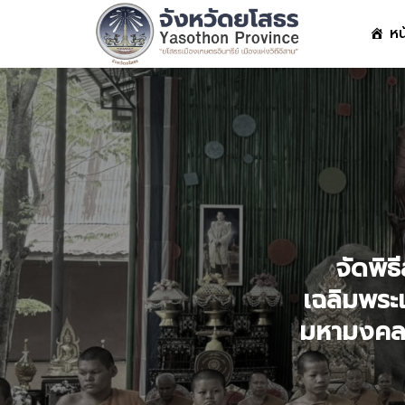
Skip
หน
to
content
S
fo
จัดพิ
เฉลิมพระเ
มหามงคล