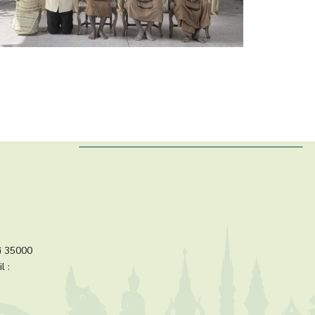
ร 35000
l :