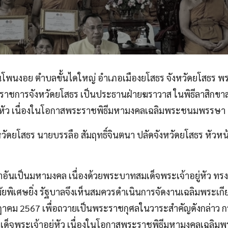
บ้านโพนงอย ตำบลขั้นไดใหญ่ อำเภอเมืองยโสธร จังหวัดยโสธร 
ู้ว่าราชการจังหวัดยโสธร เป็นประธานฝ่ายฆราวาส ในพิธีลา
ู่หัว เนื่องในโอกาสพระราชพิธีมหามงคลเฉลิมพระชนมพรรษา
หวัดยโสธร นายบรรลือ สัมฤทธิ์จินตนา ปลัดจังหวัดยโสธร หัว
ลาอันเป็นมหามงคล เนื่องด้วยพระบาทสมเด็จพระเจ้าอยู่หัว
ยพิเศษยิ่ง รัฐบาลจึงเห็นสมควรดำเนินการจัดงานเฉลิมพระเกีย
ม 2567 เพื่อถวายเป็นพระราชกุศลในวาระสำคัญดังกล่าว 
เด็จพระเจ้าอยู่หัว เนื่องในโอกาสพระราชพิธีมหามงคลเฉล