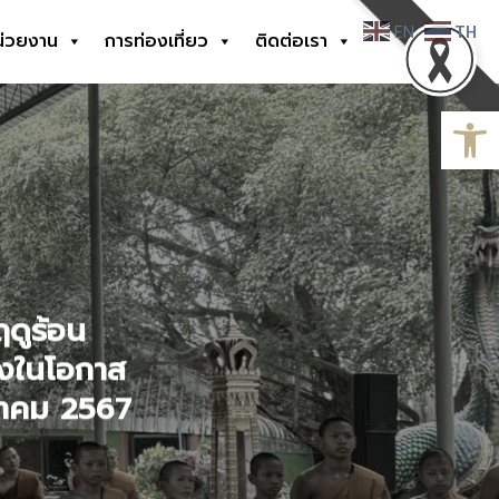
EN
TH
น่วยงาน
การท่องเที่ยว
ติดต่อเรา
Open
ดูร้อน
่องในโอกาส
าคม 2567