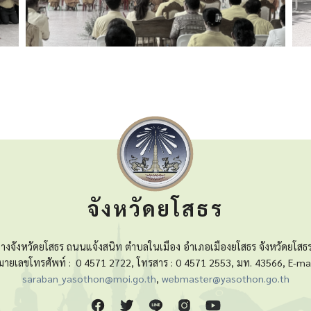
จังหวัดยโสธร
างจังหวัดยโสธร ถนนแจ้งสนิท ตำบลในเมือง อำเภอเมืองยโสธร จังหวัดยโสธ
มายเลขโทรศัพท์ :
0 4571 2722, โทรสาร : 0 4571 2553, มท. 43566, E-mai
saraban_yasothon@moi.go.th
,
webmaster@yasothon.go.th