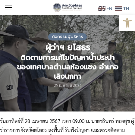
Skip
EN
TH
to
Open
Search
content
for:
กิจกรรมผู้บริหาร
ผู้ว่าฯ ยโสธร
ติดตามการแก้ไขปัญหาน้ำประปา
ของเทศบาลตำบลห้องแซง อำเภอ
เลิงนกทา
29 เมษายน 2024
วันอาทิตย์ที่ 28 เมษายน 2567 เวลา 09.00 น. นายชรินทร์ ทองสุข ผู้
ว่าราชการจังหวัดยโสธร ลงพื้นที่ รับฟังปัญหา และตรวจติดตาม