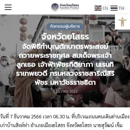
Skip
EN
TH
to
Open
Search
content
for:
กิจกรรมผู้บริหาร
จังหวัดยโสธร
จัดพิธีทำบุญตักบาตรพระสงฆ์
ถวายพระราชกุศล สมเด็จพระเจ้า
ลูกเธอ เจ้าฟ้าพัชรกิติยาภา นเรนทิ
ราเทพยวดี กรมหลวงราชสาริณีสิริ
พัชร มหาวัชรราชธิดา
7 ธันวาคม 2023
วันที่ 7 ธันวาคม 2566 เวลา 06.30 น. ที่บริเวณถนนคนเดินย่านเมือง
เก่าบ้านสิงห์ท่า อำเภอเมืองยโสธร จังหวัดยโสธร นายสุวัฒน์ เข็ม