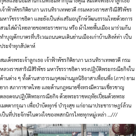
กุศลและน้อมสำนึกในพระมหากรุณาธิคุณ สมเด็จพระเจ้าลูกเธอ
เจ้าฟ้าพัชรกิติยาภา นเรนทิราเทพยวดี กรมหลวงราชสาริณีสิริพัชร
มหาวัชรราชธิดา และยังเป็นส่งเสริมอนุรักษ์วัฒนธรรมไทยด้วยการ
สวมใส่ผ้าไทยลายขอพระราชทาน หรือ ผ้าไทยพื้นเมือง มาร่วมกัน
ทำบุญตักบาตรที่บริเวณถนนคนเดินย่านเมืองเก่าบ้านสิงห์ท่า เป็น
ประจำทุกสัปดาห์
สมเด็จพระเจ้าลูกเธอ เจ้าฟ้าพัชรกิติยาภา นเรนทิราเทพยวดี กรม
หลวงราชสาริณีสิริพัชร มหาวัชรราชธิดา ทรงปฏิบัติพระกรณียกิจใน
ด้านต่าง ๆ ทั้งด้านสาธารณกุศลผ่านมูลนิธิอาสาเพื่อนพึ่ง (ภาฯ) ยาม
ยาก สภากาชาดไทย และด้านกฎหมายซึ่งทรงมีความเชี่ยวชาญ
ตลอดจนปฏิบัติพระกรณียกิจ ด้วยพระราชหฤทัยเปี่ยมด้วยพระ
เมตตากรุณา เพื่อบำบัดทุกข์ บำรุงสุข แก่อาณาประชาราษฎร์ล้วน
เป็นที่ประจักษ์ในดวงใจของพสกนิกรไทยทุกหมู่เหล่า …///