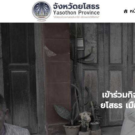
Skip
หน
to
content
S
fo
เข้าร่วมก
ยโสธร เม