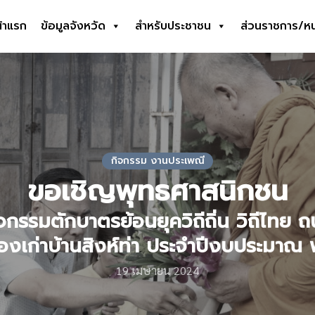
้าแรก
ข้อมูลจังหวัด
สำหรับประชาชน
ส่วนราชการ/ห
earch
r:
กิจกรรม งานประเพณี
ขอเชิญพุทธศาสนิกชน
ิจกรรมตักบาตรย้อนยุควิถีถิ่น วิถีไทย
ืองเก่าบ้านสิงห์ท่า ประจำปีงบประมาณ 
19 เมษายน 2024