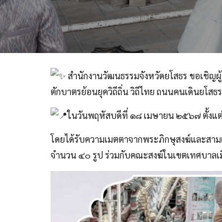
สำนักงานวัฒนธรรมจังหวัดยโสธร ขอเชิญผู้
ตักบาตรย้อนยุควิถีถิ่น วิถีไทย ถนนคนเดินยโส
ในวันพฤหัสบดีที่ ๑๘ เมษายน ๒๕๖๗ ตั้งแ
โดยได้รับความเมตตาจากพระภิกษุสงฆ์และสามเณ
จำนวน ๔๐ รูป ร่วมกับคณะสงฆ์ในเขตเทศบาลเม