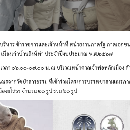
บริหาร ข้าราชการและเจ้าหน้าที่ หน่วยงานภาครัฐ ภาคเอกชน
ธร เมืองเก่าบ้านสิงห์ท่า ประจำปีงบประมาณ พ.ศ.๒๕๖๗
ต่เวลา ๐๖.๐๐-๐๗.๐๐ น. ณ บริเวณหน้าศาลเจ้าพ่อหลักเมือง ต
รจากวัดป่าสารธรรม ที่เข้าร่วมโครงการบรรพชาสามเณรภาคฤดูร
ืองยโสธร จำนวน ๒๐ รูป รวม ๖๐ รูป