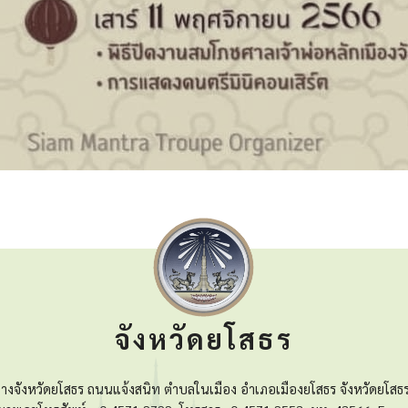
จังหวัดยโสธร
างจังหวัดยโสธร ถนนแจ้งสนิท ตำบลในเมือง อำเภอเมืองยโสธร จังหวัดยโสธ