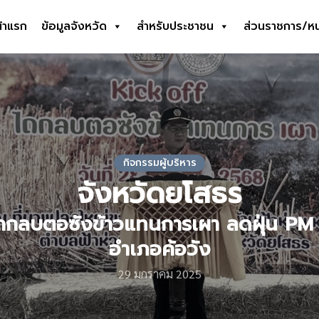
้าแรก
ข้อมูลจังหวัด
สำหรับประชาชน
ส่วนราชการ/ห
earch
r:
กิจกรรมผู้บริหาร
จังหวัดยโสธร
ถกลบตอซังข้าวแทนการเผา ลดฝุ่น PM 2.
อำเภอค้อวัง
29 มกราคม 2025