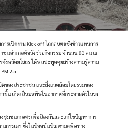
ะธานการเปิดงาน Kick off ไถกลบตอซังข้าวแทนการ
ะชาชนอำเภอค้อวัง ร่วมกิจกรรม จำนวน 80 คน ณ
การจังหวัดยโสธร ได้พบปะพูดคุยสร้างความรู้ความ
 PM 2.5
ชีวิตของประชาชน และสิ่งแวดล้อมโดยรวมของ
ากขึ้น เกิดเป็นมลพิษในอากาศที่กระจายตัวในวง
วมของชุมชนเกษตรเพื่อป้องกันและแก้ไขปัญหาการ
ทนการเผา ซึ่งในปัจจุบันปัญหามลพิษทาง