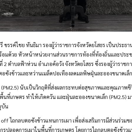
อยตรี ขรรค์ไชย ทันธิมา รองผู้ว่าราชการจังหวัดยโสธร เป็นปร
พร้อมด้วย หัวหน้าหน่วยงานส่วนราชการท้องที่ท้องถิ่นและปร
 2 ตำบลฟ้าห่วน อำเภอค้อวัง จังหวัดยโสธร ซึ่งรองผู้ว่าราช
บตอซังข้าวและหว่านเมล็ดปอเทืองลดมลพิษฝุ่นละอองขนาดเล็ก
(PM2.5) นับเป็นวิกฤติที่ส่งผลกระทบต่อสุขภาพและคุณภาพ
้นที่เกษตร ทำให้เกิดควัน และฝุ่นละอองขนาดเล็ก (PM2.5) ม
ุบัน
ick off ไถกลบตอซังข้าวแทนการเผา เพื่อส่งเสริมการมีส่วนร่
ตรกรปลอดการเผาในพื้นที่การเกษตร โดยการไถกลบตอซังข้าวแ