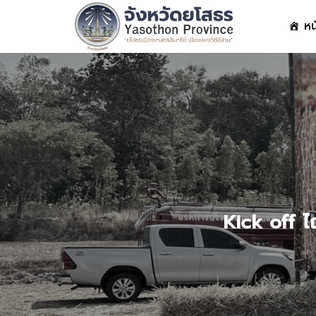
Skip
หน
to
content
S
fo
Kick off ไ