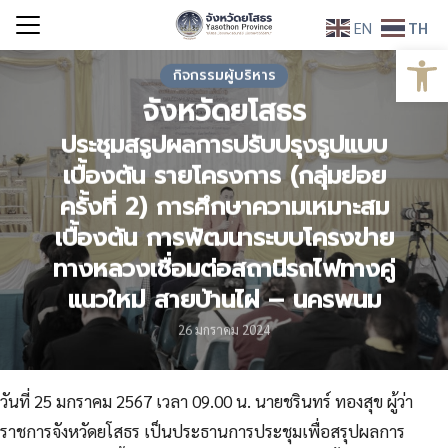
Skip
EN
TH
to
Open
Search
content
กิจกรรมผู้บริหาร
for:
จังหวัดยโสธร
ประชุมสรูปผลการปรับปรุงรูปแบบ
เบื้องต้น รายโครงการ (กลุ่มย่อย
ครั้งที่ 2) การศึกษาความเหมาะสม
เบื้องต้น การพัฒนาระบบโครงข่าย
ทางหลวงเชื่อมต่อสถานีรถไฟทางคู่
แนวใหม่ สายบ้านไผ่ – นครพนม
26 มกราคม 2024
วันที่ 25 มกราคม 2567 เวลา 09.00 น. นายชรินทร์ ทองสุข ผู้ว่า
ราชการจังหวัดยโสธร เป็นประธานการประชุมเพื่อสรุปผลการ