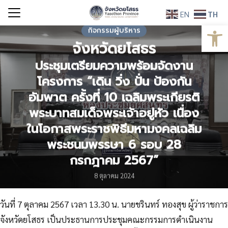
Skip
EN
TH
to
Open
Search
กิจกรรมผู้บริหาร
content
for:
จังหวัดยโสธร
ประชุมเตรียมความพร้อมจัดงาน
โครงการ “เดิน วิ่ง ปั่น ป้องกัน
อัมพาต ครั้งที่ 10 เฉลิมพระเกียรติ
พระบาทสมเด็จพระเจ้าอยู่หัว เนื่อง
ในโอกาสพระราชพิธีมหามงคลเฉลิม
พระชนมพรรษา 6 รอบ 28
กรกฎาคม 2567”
8 ตุลาคม 2024
วันที่ 7 ตุลาคม 2567 เวลา 13.30 น. นายชรินทร์ ทองสุข ผู้ว่าราชการ
จังหวัดยโสธร เป็นประธานการประชุมคณะกรรมการดำเนินงาน