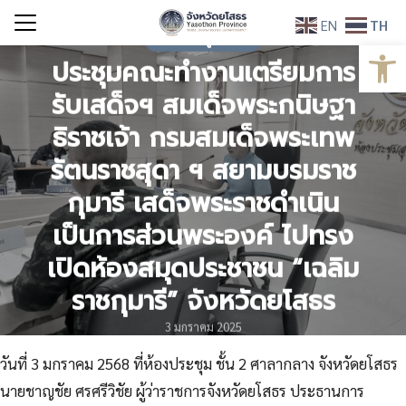
Skip
EN
TH
to
กิจกรรมผู้บริหาร
Open
Search
content
ประชุมคณะทำงานเตรียมการ
for:
รับเสด็จฯ สมเด็จพระกนิษฐา
ธิราชเจ้า กรมสมเด็จพระเทพ
รัตนราชสุดา ฯ สยามบรมราช
กุมารี เสด็จพระราชดำเนิน
เป็นการส่วนพระองค์ ไปทรง
เปิดห้องสมุดประชาชน “เฉลิม
ราชกุมารี” จังหวัดยโสธร
3 มกราคม 2025
วันที่ 3 มกราคม 2568 ที่ห้องประชุม ชั้น 2 ศาลากลาง จังหวัดยโสธร
นายชาญชัย ศรศรีวิชัย ผู้ว่าราชการจังหวัดยโสธร ประธานการ