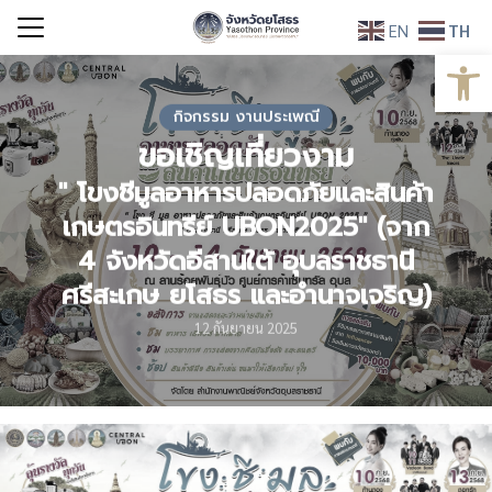
Skip
EN
TH
to
Open
Search
content
for:
กิจกรรม งานประเพณี
ขอเชิญเที่ยวงาม
​" โขงชีมูลอาหารปลอดภัยและสินค้า
เกษตรอินทรีย์ UBON​2025" (​จาก​
4​ จังหวัด​อีสานใต้​ อุบลราชธานี​
ศรีสะเกษ​ ยโสธร​ และ​อำนาจ​เจริญ​)
12 กันยายน 2025