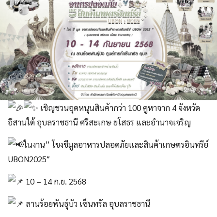
เชิญชวนอุดหนุนสินค้า​กว่า​ 100​ ​คูหา​จาก​ 4​ จังหวัด​
อีสานใต้​ อุบลราชธานี​ ศรีสะเกษ​ ยโสธร​ และ​อำนาจ​เจริญ​
ในงาน​” โขงชีมูลอาหารปลอดภัยและสินค้าเกษตรอินทรีย์
U
BON​2025″
10 – 14 ก.ย. 2568
ลานร้อยพันธุ์บัว เซ็นทรัล อุบลราชธานี