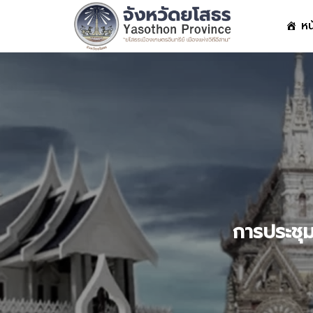
Skip
หน
to
content
S
fo
การประชุ