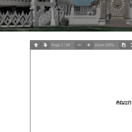
Page
1
/
26
Zoom
100%