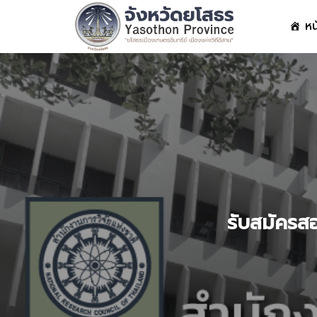
Skip
หน
to
content
S
fo
รับสมัครสอ