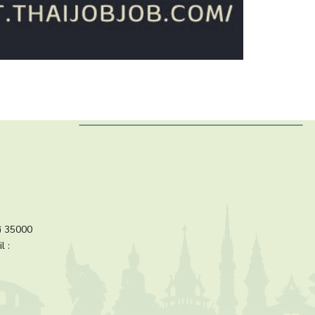
ร 35000
l :