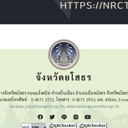
จังหวัดยโสธร
างจังหวัดยโสธร ถนนแจ้งสนิท ตำบลในเมือง อำเภอเมืองยโสธร จังหวัดยโสธ
มายเลขโทรศัพท์ :
0 4571 2722, โทรสาร : 0 4571 2553, มท. 43566, E-mai
saraban_yasothon@moi.go.th
,
webmaster@yasothon.go.th