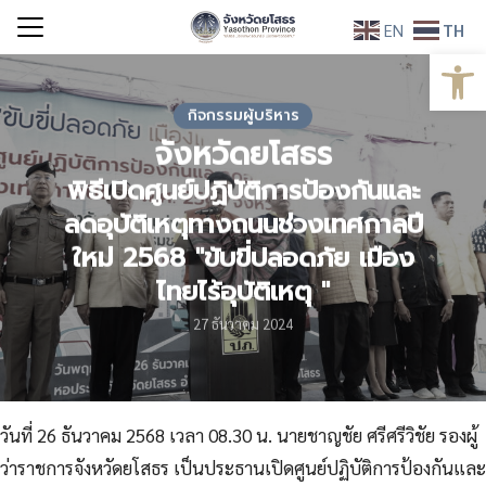
Skip
EN
TH
to
Open
Search
content
for:
กิจกรรมผู้บริหาร
จังหวัดยโสธร
พิธีเปิดศูนย์ปฏิบัติการป้องกันและ
ลดอุบัติเหตุทางถนนช่วงเทศกาลปี
ใหม่ 2568 "ขับขี่ปลอดภัย เมือง
ไทยไร้อุบัติเหตุ "
27 ธันวาคม 2024
วันที่ 26 ธันวาคม 2568 เวลา 08.30 น. นายชาญชัย ศรีศรีวิชัย รองผู้
ว่าราชการจังหวัดยโสธร เป็นประธานเปิดศูนย์ปฏิบัติการป้องกันและ