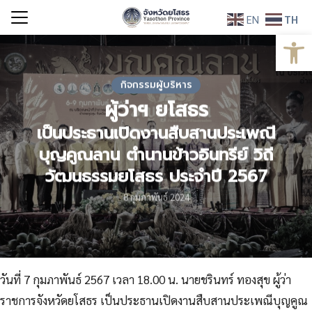
Skip
EN
TH
to
Open
Search
content
for:
กิจกรรมผู้บริหาร
ผู้ว่าฯ ยโสธร
เป็นประธานเปิดงานสืบสานประเพณี
บุญคูณลาน ตำนานข้าวอินทรีย์ วิถี
วัฒนธรรมยโสธร ประจำปี 2567
8 กุมภาพันธ์ 2024
วันที่ 7 กุมภาพันธ์ 2567 เวลา 18.00 น. นายชรินทร์ ทองสุข ผู้ว่า
ราชการจังหวัดยโสธร เป็นประธานเปิดงานสืบสานประเพณีบุญคูณ