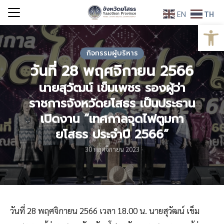
Skip
EN
TH
to
Open
Search
content
for:
กิจกรรมผู้บริหาร
วันที่ 28 พฤศจิกายน 2566
นายสุวัฒน์ เข็มเพชร รองผู้ว่า
ราชการจังหวัดยโสธร เป็นประธาน
เปิดงาน “เทศกาลจุดไฟตูมกา
ยโสธร ประจำปี 2566”
30 พฤศจิกายน 2023
วันที่ 28 พฤศจิกายน 2566 เวลา 18.00 น. นายสุวัฒน์ เข็ม