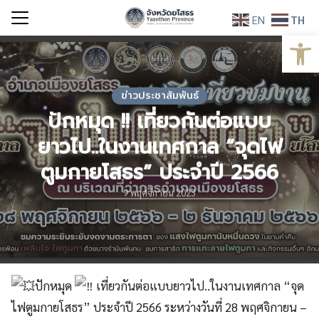
Skip
EN
TH
to
Open
Search
content
for:
ข่าวประชาสัมพันธ์
ปักหมุด !! เที่ยวกันต่อแบบ
ยาวไป..ในงานเทศกาล “จุดไฟ
ตูมกายโสธร” ประจำปี 2566
9 พฤศจิกายน 2023
ปักหมุด
เที่ยวกันต่อแบบยาวไป..ในงานเทศกาล “จุด
ไฟตูมกายโสธร” ประจำปี 2566 ระหว่างวันที่ 28 พฤศจิกายน –