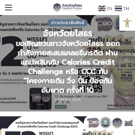
Skip
EN
TH
to
Open
Search
content
ข่าวประชาสัมพันธ์
for:
จังหวัดยโสธร
ขอเชิญชวนชาวจังหวัดยโสธร ออก
กำลังกายสะสมแคลอรีเครดิต ผ่าน
แอปพลิเคชัน Calories Credit
Challenge หรือ CCC กับ
“โครงการเดิน วิ่ง ปั่น ป้องกัน
อัมพาต ครั้งที่ 10
24 ตุลาคม 2024