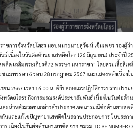
ู้ว่าราชการจังหวัดยโสธร มอบหมายนายสุวัฒน์ เข็มเพชร รองผู
ธ์ เนื่องในวันต่อต้านยาเสพติดโลก (26 มิถุนายน) ประจำปี 
เสพติด เฉลิมพระเกียรติ72 พรรษา มหาราชา” โดยสวมเสื้อสีเห
พระชนมพรรษา 6 รอบ 28 กรกฎาคม 2567 และแสดงพลังเนื่องในว
นายน 2567 เวลา 16.00 น. พิธีปล่อยแถวปฏิบัติการปราบปรามยา
ังหวัดยโสธร กิจกรรมรณรงค์ประชาสัมพันธ์ เนื่องในวันต่อต้าน
ก และนำพลังมวลชนกล่าวคำประกาศเจตนารมณืต่อต้านยาเสพติด 
นและแก้ไขปัญหายาเสพติดในสถานประกอบการ ใบประกาศโรง
ศการ เนื่องในวันต่อต้านยาเสพติด จาก ชมรม TO BE NUMBER