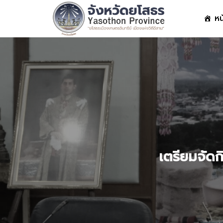
Skip
หน
to
content
S
fo
เตรียมจัดก