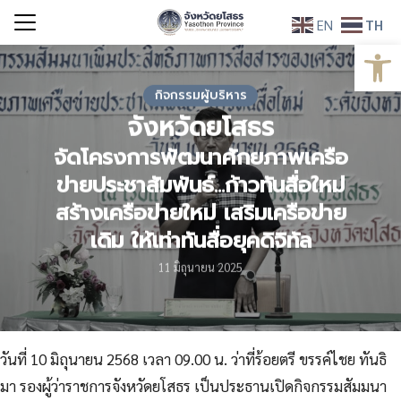
Skip
EN
TH
to
Open
Search
content
for:
กิจกรรมผู้บริหาร
จังหวัดยโสธร
จัดโครงการพัฒนาศักยภาพเครือ
ข่ายประชาสัมพันธ์...ก้าวทันสื่อใหม่
สร้างเครือข่ายใหม่ เสริมเครือข่าย
เดิม ให้เท่าทันสื่อยุคดิจิทัล
11 มิถุนายน 2025
วันที่ 10 มิถุนายน 2568 เวลา 09.00 น. ว่าที่ร้อยตรี ขรรค์ไชย ทันธิ
มา รองผู้ว่าราชการจังหวัดยโสธร เป็นประธานเปิดกิจกรรมสัมมนา