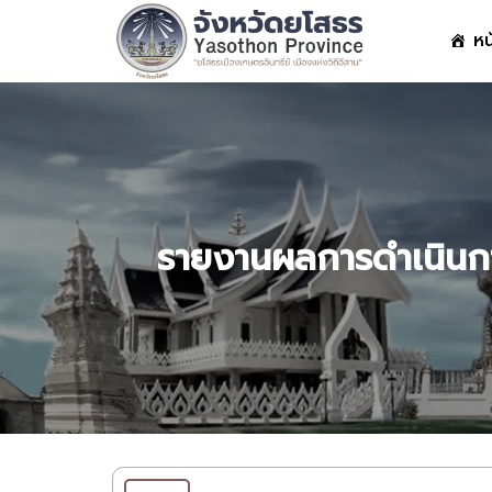
Skip
หน
to
content
S
fo
รายงานผลการดำเนินกา