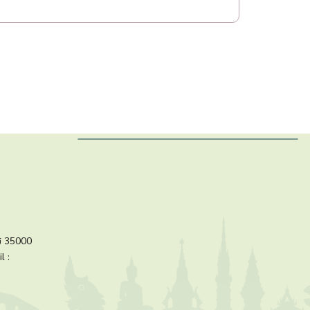
ร 35000
l :