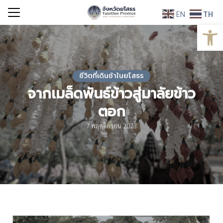
Skip
EN
TH
to
Open
Search
content
for:
ชีวิตที่เดินช้าในยโสธร
จากเมล็ดพันธ์ข้าวสู่มาลัยข้าว
ตอก
7 พฤศจิกายน 2023