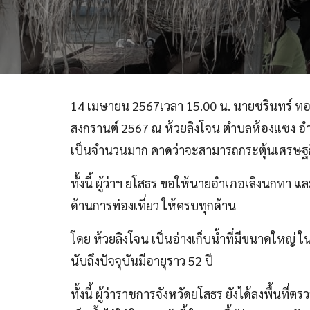
14 เมษายน 2567เวลา 15.00 น. นายชรินทร์ ทองส
สงกรานต์ 2567 ณ ห้วยลิงโจน ตำบลห้องแซง อำเภอ
เป็นจำนวนมาก คาดว่าจะสามารถกระตุ้นเศรษฐก
ทั้งนี้ ผู้ว่าฯ ยโสธร ขอให้นายอำเภอเลิงนกท
ด้านการท่องเที่ยว ให้ครบทุกด้าน
โดย ห้วยลิงโจน เป็นอ่างเก็บน้ำที่มีขนาดใหญ่ ใน
นับถึงปัจจุบันมีอายุราว 52 ปี
ทั้งนี้ ผู้ว่าราชการจังหวัดยโสธร ยังได้ลงพื้นที