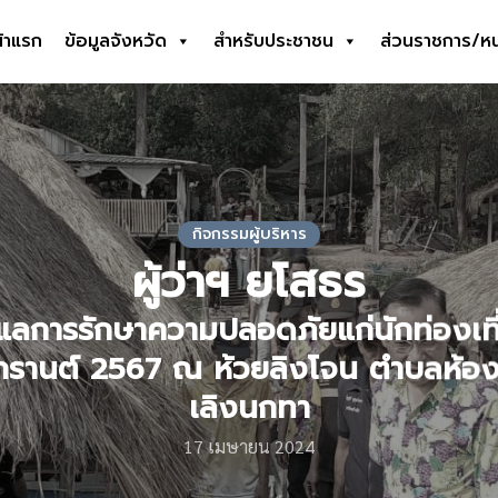
้าแรก
ข้อมูลจังหวัด
สำหรับประชาชน
ส่วนราชการ/ห
earch
r:
กิจกรรมผู้บริหาร
ผู้ว่าฯ ยโสธร
แลการรักษาความปลอดภัยแก่นักท่องเที
รานต์ 2567 ณ ห้วยลิงโจน ตำบลห้อ
เลิงนกทา
17 เมษายน 2024