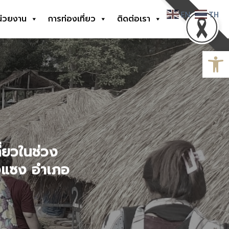
EN
TH
น่วยงาน
การท่องเที่ยว
ติดต่อเรา
Open
่ยวในช่วง
งแซง อำเภอ