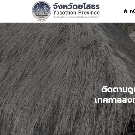
Skip
หน
to
content
S
fo
ติดตามดู
เทศกาลสงก