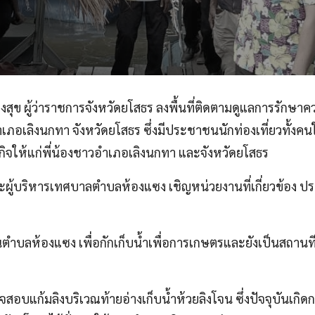
ุข ผู้ว่าราชการจังหวัดยโสธร ลงพื้นที่ติดตามดูแลการรักษา
เลิงนกทา จังหวัดยโสธร ซึ่งมีประชาชนนักท่องเที่ยวทั้งคนในพ
ิจให้แก่พี่น้องชาวอำเภอเลิงนกทา
และจังหวัดยโสธร
า และผู้บริหารเทศบาลตำบลห้องแซง เชิญหน่วยงานที่เกี่ยวข้อ
ตำบลห้องแซง เพื่อกักเก็บน้ำเพื่อการเกษตรและยังเป็นสถานที่ท่
่ตรวจสอบแก้มลิงบริเวณท้ายอ่างเก็บน้ำห้วยลิงโจน ซึ่งปัจจุบันเ