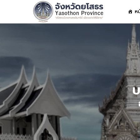
Skip
หน
to
content
S
fo
บ