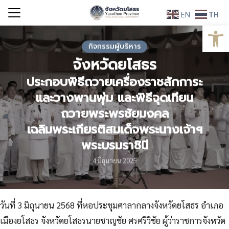
Skip
EN
TH
to
Open
Search
content
for:
กิจกรรมผู้บริหาร
จังหวัดยโสธร
ประกอบพิธีถวายเครื่องราชสักการะ
และวางพานพุ่ม และพิธีจุดเทียน
ถวายพระพรชัยมงคล
เฉลิมพระเกียรติสมเด็จพระนางเจ้าฯ
พระบรมราชินี
4 มิถุนายน 2025
วันที่ 3 มิถุนายน 2568 ที่หอประชุมศาลากลางจังหวัดยโสธร อำเภอ
เมืองยโสธร จังหวัดยโสธรนายชาญชัย ศรศรีวิชัย ผู้ว่าราชการจังหวัด