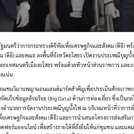
นตรีว่าการกระทรวงดิจิทัลเพื่อเศรษฐกิจและสังคม (ดีอี) พร้
ม (ดีอี) และคณะ ลงพื้นที่จังหวัดยโสธร เปิดงานประเพณีบุญบั
 นายกเทศมนตรีเมืองยโสธร พร้อมด้วยหัวหน้าส่วนราชการ แ
องแน่น
เยี่ยมชมวิมานพญาแถนแลนด์มาร์คสำคัญเพื่อประเมินศักยภาพกา
ดเก็บข้อมูลอัจฉริยะ (Big Data) ด้านการท่องเที่ยว ซึ่งเป็นกล
งกองอำนวยการจัดงานประเพณีบุญบั้งไฟ ณ บริเวณหน้าที่ว่าการอ
่อเศรษฐกิจและสังคม (ดีอี) และการนำเสนอโครงการส่งเสริมกา
ฟอร์มออนไลน์ เพื่อสร้างรายได้ที่ยั่งยืนให้แก่ชุมชน และแคมเ