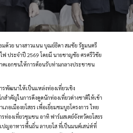
อมด้วย นางสาวแนน บุณย์ธิดา สมชัย รัฐมนตรี
้งไฟ ประจำปี 2569 โดยมี นายชาญชัย ศรศรีวิชัย
ละภาคเอกชนให้การต้อนรับท่ามกลางประชาชน
รพัฒนาให้เป็นแหล่งท่องเที่ยวเชิง
ไกสำคัญในการดึงดูดนักท่องเที่ยวต่างชาติให้เข้า
ำเภอเมืองยโสธร เพื่อเยี่ยมชมบูธโครงการ ไทย
รท่องเที่ยวชุมชน อาทิ ฟาร์มสเตย์จังหวัดยโสธร
ปญอาหารพื้นถิ่น ลาบยโส ที่เป็นมนต์เสน่ห์ที่