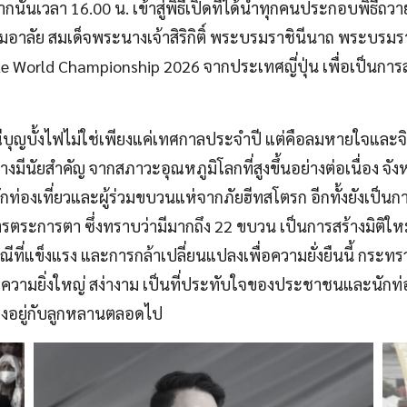
จากนั้นเวลา 16.00 น. เข้าสู่พิธีเปิดที่ได้นำทุกคนประกอบพ
วามอาลัย สมเด็จพระนางเจ้าสิริกิติ์ พระบรมราชินีนาถ พระบร
ike World Championship 2026 จากประเทศญี่ปุ่น เพื่อเป็นกา
บุญบั้งไฟไม่ใช่เพียงแค่เทศกาลประจำปี แต่คือลมหายใจและ
างมีนัยสำคัญ จากสภาวะอุณหภูมิโลกที่สูงขึ้นอย่างต่อเนื่อง 
กท่องเที่ยวและผู้ร่วมขบวนแห่จากภัยฮีทสโตรก อีกทั้งยังเป็น
ิตรตระการตา ซึ่งทราบว่ามีมากถึง 22 ขบวน เป็นการสร้างมิติให
พณีที่แข็งแรง และการกล้าเปลี่ยนแปลงเพื่อความยั่งยืนนี้ กร
ความยิ่งใหญ่ สง่างาม เป็นที่ประทับใจของประชาชนและนักท่อง
คงอยู่กับลูกหลานตลอดไป