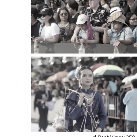
Post Views:
259