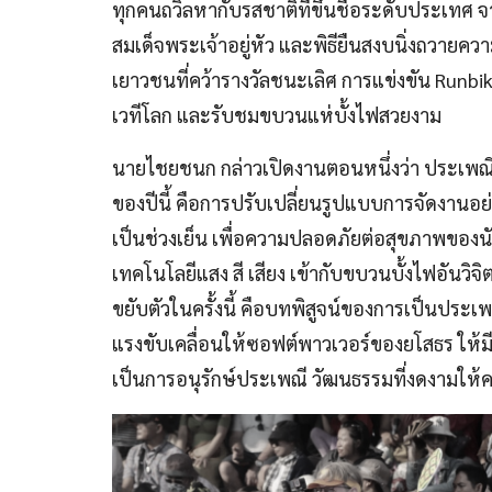
ทุกคนถวิลหากับรสชาติที่ขึ้นชื่อระดับประเทศ 
สมเด็จพระเจ้าอยู่หัว และพิธียืนสงบนิ่งถวายค
เยาวชนที่คว้ารางวัลชนะเลิศ การแข่งขัน Runb
เวทีโลก และรับชมขบวนแห่บั้งไฟสวยงาม
นายไชยชนก กล่าวเปิดงานตอนหนึ่งว่า ประเพณี
ของปีนี้ คือการปรับเปลี่ยนรูปแบบการจัดงานอย่
เป็นช่วงเย็น เพื่อความปลอดภัยต่อสุขภาพของนั
เทคโนโลยีแสง สี เสียง เข้ากับขบวนบั้งไฟอันวิจ
ขยับตัวในครั้งนี้ คือบทพิสูจน์ของการเป็นประเ
แรงขับเคลื่อนให้ซอฟต์พาวเวอร์ของยโสธร ให้มี
เป็นการอนุรักษ์ประเพณี วัฒนธรรมที่งดงามให้