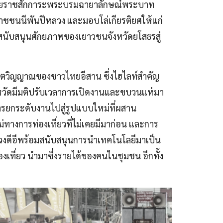
ิธีถวายราชสักการะพระบรมฉายาลักษณ์พระบาท
มราชชนนีพันปีหลวง และมอบโล่เกียรติยศให้แก่
รสนับสนุนศักยภาพของเยาวชนจังหวัดยโสธรสู่
จิตวิญญาณของชาวไทยอีสาน ซึ่งไฮไลท์สำคัญ
จังหวัดมีมติปรับเวลาการเปิดงานและขบวนแห่มา
การยกระดับงานไปสู่รูปแบบใหม่ที่ผสาน
ม่ทางการท่องเที่ยวที่ไม่เคยมีมาก่อน และการ
ะทรวงดีอีพร้อมสนับสนุนการนำเทคโนโลยีมาเป็น
เที่ยว นำมาซึ่งรายได้ของคนในชุมชน อีกทั้ง