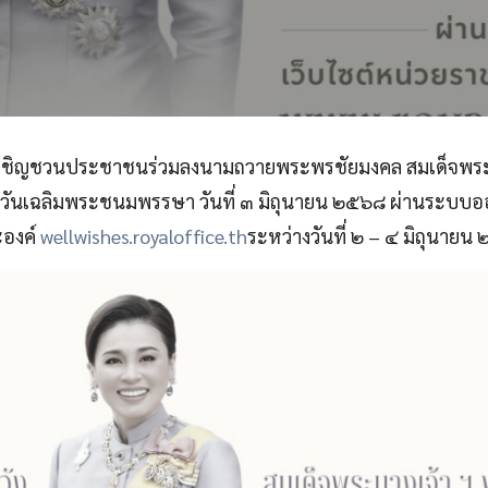
อเชิญชวนประชาชนร่วมลงนามถวายพระพรชัยมงคล สมเด็จพร
าสวันเฉลิมพระชนมพรรษา วันที่ ๓ มิถุนายน ๒๕๖๘ ผ่านระบบออน
องค์
wellwishes.royaloffice.th
ระหว่างวันที่ ๒ – ๔ มิถุนายน