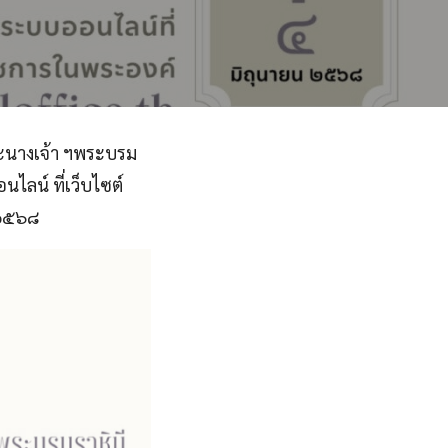
ะนางเจ้า ฯพระบรม
ไลน์ ที่เว็บไซต์
 ๒๕๖๘