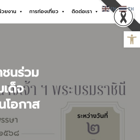
EN
TH
น่วยงาน
การท่องเที่ยว
ติดต่อเรา
Open
าชนร่วม
เด็จ
งในโอกาส