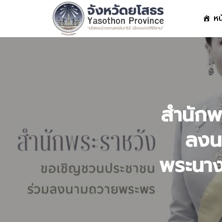
Skip
หน
to
content
S
fo
สำนักพ
ลงน
พระนางเ