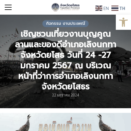
Skip
EN
TH
to
Open
Search
content
for:
กิจกรรม งานประเพณี
เชิญชวนเที่ยวงานบุญคูณ
ลานและของดีอำเภอเลิงนกทา
จังหวัดยโสธ วันที่ 24 -27
มกราคม 2567 ณ บริเวณ
หน้าที่ว่าการอำเภอเลิงนกทา
จังหวัดยโสธร
22 มกราคม 2024