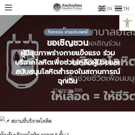
Skip
EN
TH
to
Open
Search
content
for:
กิจกรรม งานประเพณี
ขอเชิญชวน
ผู้มีสุขภาพร่างกายแข็งแรง ร่วม
บริจาคโลหิตเพื่อช่วยเหลือผู้ป่วยและ
สนับสนุนโลหิตสำรองในสถานการณ์
ฉุกเฉิน
27 กรกฎาคม 2025
ส
ถานที่บริจาคโลหิต
ห้องรับบริจาคโลหิต อาคาร 5 ชั้น 1