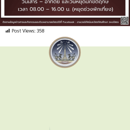
Post Views:
358