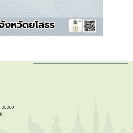
ร 35000
l :