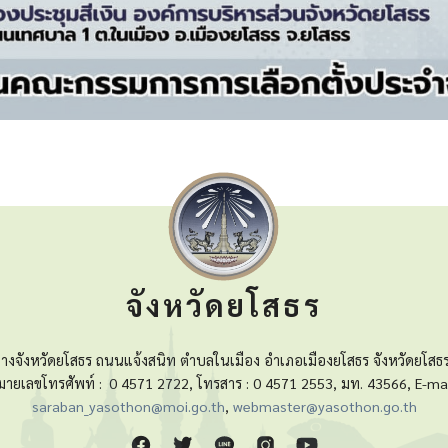
จังหวัดยโสธร
างจังหวัดยโสธร ถนนแจ้งสนิท ตำบลในเมือง อำเภอเมืองยโสธร จังหวัดยโสธ
มายเลขโทรศัพท์ :
0 4571 2722, โทรสาร : 0 4571 2553, มท. 43566, E-mai
saraban_yasothon@moi.go.th
,
webmaster@yasothon.go.th