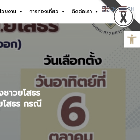
EN
TH
น่วยงาน
การท่องเที่ยว
ติดต่อเรา
Open
องชาวยโสธร
ดยโสธร กรณี