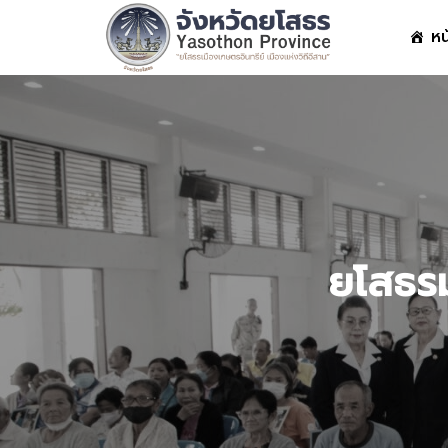
Skip
หน
to
content
S
fo
ยโสธรม