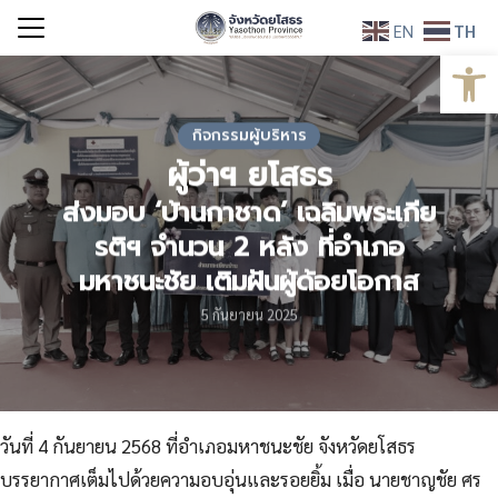
Skip
EN
TH
to
Open
Search
content
for:
กิจกรรมผู้บริหาร
ผู้ว่าฯ ยโสธร
ส่งมอบ ‘บ้านกาชาด’ เฉลิมพระเกีย
รติฯ จำนวน 2 หลัง ที่อำเภอ
มหาชนะชัย เติมฝันผู้ด้อยโอกาส
5 กันยายน 2025
วันที่ 4 กันยายน 2568 ที่อำเภอมหาชนะชัย จังหวัดยโสธร
บรรยากาศเต็มไปด้วยความอบอุ่นและรอยยิ้ม เมื่อ นายชาญชัย ศร