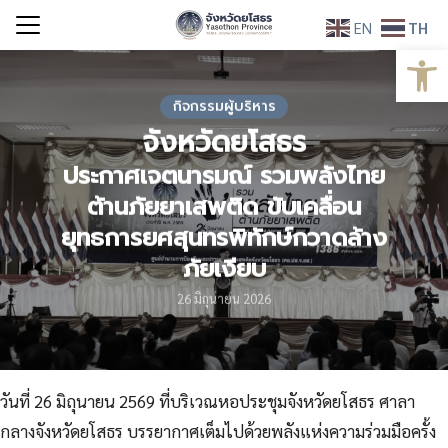
Skip
EN
TH
to
Open
Search
content
for:
กิจกรรมผู้บริหาร
จังหวัดยโสธร
ประกาศเจตนารมณ์ รวมพลังไทย
ต้านภัยยาเสพติด ขับเคลื่อน
ยุทธการยศสุนทรพิทักษ์กวาดล้าง
ภัยเงียบ
26 มิถุนายน 2026
วันที่ 26 มิถุนายน 2569 ที่บริเวณหอประชุมจังหวัดยโสธร ศาลา
กลางจังหวัดยโสธร บรรยากาศเต็มไปด้วยพลังแห่งความร่วมมือครั้ง