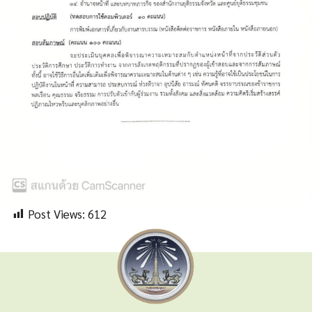
Post Views:
612