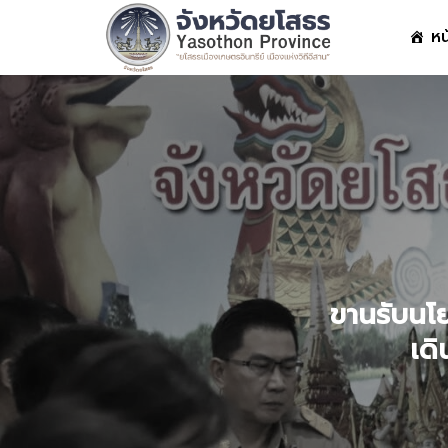
Skip
หน
to
content
S
fo
ขานรับนโ
เดิ