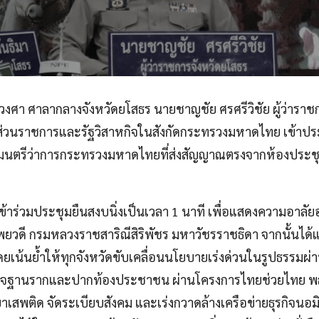
าชวงศา ศาลากลางจังหวัดยโสธร นายชาญชัย ศรศรีวิชัย ผู้ว่ารา
้าส่วนราชการและรัฐวิสาหกิจในสังกัดกระทรวงมหาดไทย เข้าปร
ฐมนตรีว่าการกระทรวงมหาดไทยที่ส่งสัญญาณตรงจากห้องประชุม
ข้าร่วมประชุมยืนสงบนิ่งเป็นเวลา 1 นาที เพื่อแสดงความอาลัย
เทพยวดี กรมหลวงราชสาริณีสิริพัชร มหาวัชรราชธิดา จากนั้น
เน้นย้ำให้ทุกจังหวัดขับเคลื่อนนโยบายเร่งด่วนในรูปธรรมผ
ษฐกิจฐานรากและปากท้องประชาชน ผ่านโครงการไทยช่วยไทย พลั
าเสพติด จัดระเบียบสังคม และเร่งกวาดล้างเครือข่ายธุรกิจนอ