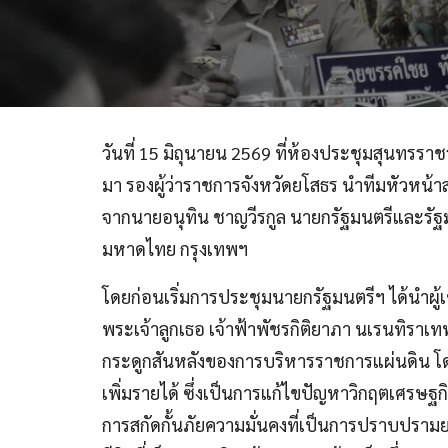
วันที่ 15 มิถุนายน 2569 ที่ห้องประชุมสุนทรร
มา รองผู้ว่าราชการจังหวัดยโสธร นำทีมหัวหน
จากนายอนุทิน ชาญวีรกูล นายกรัฐมนตรีและรั
มหาดไทย กรุงเทพฯ
โดยก่อนเริ่มการประชุมนายกรัฐมนตรีฯ ได้นำผู้เ
พระเจ้าลูกเธอ เจ้าฟ้าพัชรกิติยาภา นเรนทิรา
กระดูกสันหลังของการบริหารราชการแผ่นดิน โดย
เพิ่มรายได้ ซึ่งเป็นการแก้ไขปัญหาวิกฤตเศร
การสกัดกั้นภัยความมั่นคงที่เป็นการปราบปรามย