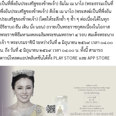
เป็นที่พึ่งอันประเสริฐของข้าพเจ้า) ธัมโม เม นาโถ (พระธรรมเป็นที่
พึ่งอันประเสริฐของข้าพเจ้า) สังโฆ เม นาโถ (พระสงฆ์เป็นที่พึ่งอัน
ประเสริฐของข้าพเจ้า) (โดยให้ระลึกย้ำ ๆ ซ้ำ ๆ ต่อเนื่องได้ในทุก
อิริยาบถ ยืน เดิน นั่ง นอน) ถวายเป็นพระราชกุศลเนื่องในโอกาส
พระราชพิธีมหามงคลเฉลิมพระชนมพรรษา ๔ รอบ สมเด็จพระนาง
เจ้า ฯ พระบรมราชินี ระหว่างวันที่ ๑ มิถุนายน ๒๕๖๙ เวลา ๐๘.๐๐
น. ถึง วันที่ ๕ มิถุนายน ๒๕๖๙ เวลา ๐๘.๐๐ น. ทั้งนี้ สามารถ
ดาวน์โหลดแอปพลิเคชันได้ทั้ง PLAY STORE และ APP STORE