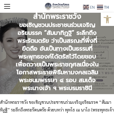
Skip
EN
TH
ข่าวประชาสัมพันธ์
to
Open
สำนักพระราชวัง
Search
content
for:
ขอเชิญชวนประชาชนร่วมเจริญ
อริยมรรค “สัมมาทิฏฐิ” ระลึกถึง
พระรัตนตรัย ว่าเป็นสรณะที่พึ่งที่
ยึดถือ อันเป็นทางเป็นธรรมที่
พระพุทธองค์ได้ตรัสไว้โดยชอบ
เพื่อถวายเป็นพระราชกุศลเนื่องใน
โอกาสพระราชพิธีมหามงคลเฉลิม
พระชนมพรรษา ๔ รอบ สมเด็จ
พระนางเจ้า ฯ พระบรมราชินี
29 พฤษภาคม 2026
สำนักพระราชวัง ขอเชิญชวนประชาชนร่วมเจริญอริยมรรค “สัมมา
ทิฏฐิ” ระลึกถึงพระรัตนตรัย ด้วยบทว่า พุทโธ เม นาโถ (พระพุทธเจ้า