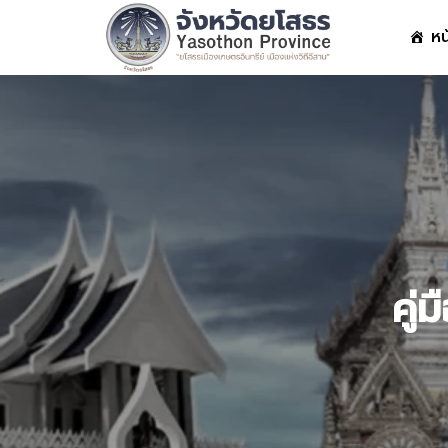
Skip
หน
to
content
S
fo
คู่