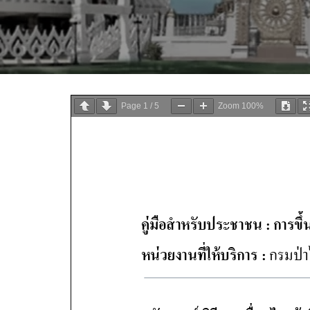
Page
1
/
5
Zoom
100%