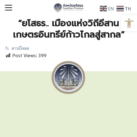
Skip
EN
TH
to
Open
Search
content
“ยโสธร.. เมืองแห่งวิถีอีสาน
for:
เกษตรอินทรีย์ก้าวไกลสู่สากล”
7s
ดาวน์โหลด
Post Views:
399