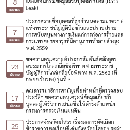
8
แจ้งเตือนกรณีข้อมูลส่วนบุคคลรั่วไหล (Data
Leak)
เมษายน
ประกาศรายชื่อบุคคลที่ถูกกำหนดตามมาตรา 6
แห่งพระราชบัญญัติป้องกันและปราบปราม
7
การสนับสนุนทางการเงินแก่การก่อการร้ายและ
เมษายน
การแพร่ขยายอาวุธที่มีอานุภาพทำลายล้างสูง
พ.ศ. 2559
ขอความอนุเคราะห์ประชาสัมพันธ์หลักสูตร
23
อบรมการไกล่เกลี่ยข้อพิพาท ตามพระราช
บัญญัติการไกล่เกลี่ยข้อพิพาท พ.ศ. 2562 (ที่
มีนาคม
กพยช.รับรอง) รุ่นที่ 3
คณะกรรมาธิการสามัญเพื่อทำหน้าที่ตรวจสอบ
17
ประวัติฯ ขอความอนุเคระห์ข้อมูลเกี่ยวกับ
บุคคลผู้ได้รับการเสนอชื่อให้ดำรงตำแหน่ง
มีนาคม
กรรมการตรวจเงินแผ่นดิน
ประกาศจังหวัดยโสธร เรื่องผลการคัดเลือก
25
ข้าราชการพลเรือนดีเด่นจังหวัดยโสธร ประจำ